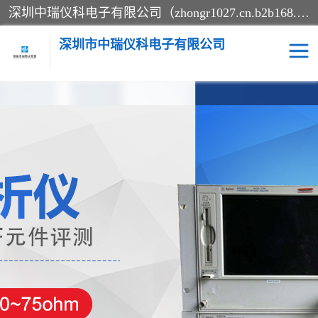
深圳中瑞仪科电子有限公司（zhongr1027.cn.b2b168.com）主要从事回收二手仪器，工厂仪器，回收示波器，KeysightE4980A，FLUKE754，MT8852B，IFR3920，Agilent N4010A，MT8852B等业务，全国统一热线：13570873835。深圳中瑞仪科电子有限公司整批或单出，专业评估高价回收工厂闲置仪器。
深圳市中瑞仪科电子有限公司
示波器
测试仪
其他仪器仪表
信号发生器
电阻-功率计
频谱分析仪
万用表
综合测试仪
蓝牙测试仪
网络分析仪
过程校验仪
电桥测试仪