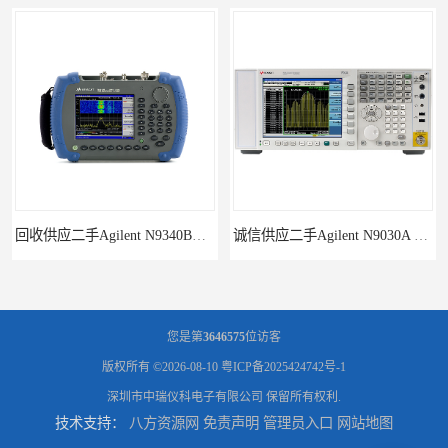
回收供应二手Agilent N9340B手持式系列频谱分析仪
诚信供应二手Agilent N9030A 系列频谱分析仪
您是第
3646575
位访客
版权所有 ©2026-08-10
粤ICP备2025424742号-1
深圳市中瑞仪科电子有限公司
保留所有权利.
技术支持：
八方资源网
免责声明
管理员入口
网站地图