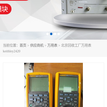
泰克示波器
电池测试仪
数字源表
函数信号发生器
功率计
校准件
校准仪
阻抗分析仪
当前位置：
首页
>
供应商机
>
万用表
> 北京回收工厂万用表
keithley2420
音频分析仪
耦合板