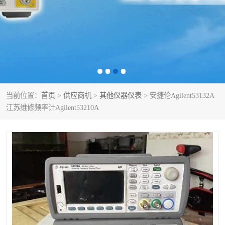
泰克示波器
电池测试仪
数字源表
函数信号发生器
功率计
校准件
校准仪
阻抗分析仪
当前位置：
首页
>
供应商机
>
其他仪器仪表
> 安捷伦Agilent53132A
江苏维修频率计Agilent53210A
音频分析仪
耦合板