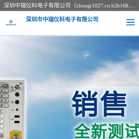
深圳中瑞仪科电子有限公司（zhongr1027.cn.b2b168.com）主要从事回收二手仪器，工厂仪器，回收示波器，KeysightE4980A，FLUKE754，MT8852B，IFR3920，Agilent N4010A，MT8852B等业务，全国统一热线：13570873835。深圳中瑞仪科电子有限公司整批或单出，专业评估高价回收工厂闲置仪器。
深圳市中瑞仪科电子有限公司
示波器
测试仪
其他仪器仪表
信号发生器
电阻-功率计
频谱分析仪
万用表
综合测试仪
蓝牙测试仪
网络分析仪
过程校验仪
电桥测试仪