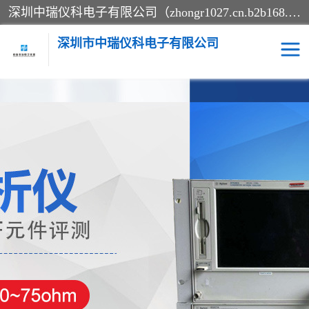
深圳中瑞仪科电子有限公司（zhongr1027.cn.b2b168.com）主要从事回收二手仪器，工厂仪器，回收示波器，KeysightE4980A，FLUKE754，MT8852B，IFR3920，Agilent N4010A，MT8852B等业务，全国统一热线：13570873835。深圳中瑞仪科电子有限公司整批或单出，专业评估高价回收工厂闲置仪器。
深圳市中瑞仪科电子有限公司
示波器
测试仪
其他仪器仪表
信号发生器
电阻-功率计
频谱分析仪
万用表
综合测试仪
蓝牙测试仪
网络分析仪
过程校验仪
电桥测试仪