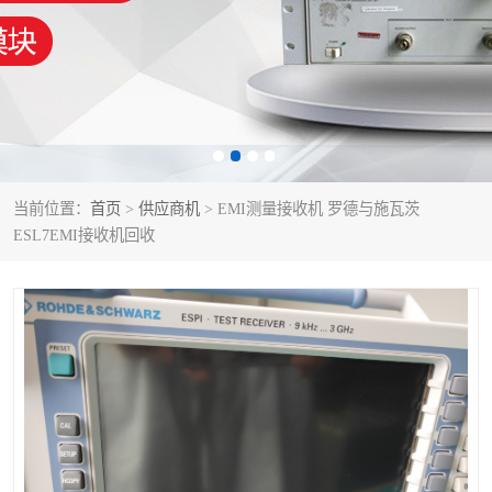
泰克示波器
电池测试仪
数字源表
函数信号发生器
功率计
校准件
校准仪
阻抗分析仪
当前位置：
首页
>
供应商机
> EMI测量接收机 罗德与施瓦茨
ESL7EMI接收机回收
音频分析仪
耦合板