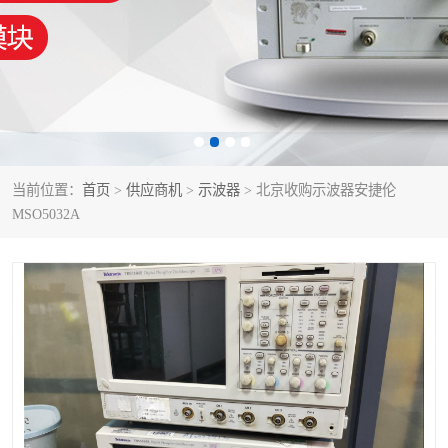
泰克示波器
电池测试仪
数字源表
函数信号发生器
功率计
校准件
校准仪
阻抗分析仪
当前位置：
首页
>
供应商机
>
示波器
> 北京收购示波器安捷伦
MSO5032A
音频分析仪
耦合板