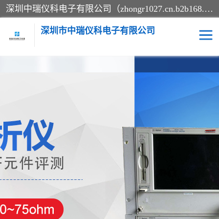
深圳中瑞仪科电子有限公司（zhongr1027.cn.b2b168.com）主要从事回收二手仪器，工厂仪器，回收示波器，KeysightE4980A，FLUKE754，MT8852B，IFR3920，Agilent N4010A，MT8852B等业务，全国统一热线：13570873835。深圳中瑞仪科电子有限公司整批或单出，专业评估高价回收工厂闲置仪器。
深圳市中瑞仪科电子有限公司
示波器
测试仪
其他仪器仪表
信号发生器
电阻-功率计
频谱分析仪
万用表
综合测试仪
蓝牙测试仪
网络分析仪
过程校验仪
电桥测试仪