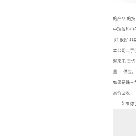
的产品,的
中瑞仪科电
.好.很好.
本公司二手
迎来电 垂
量 供应，
如果是珠三
高价回收
如果你手中