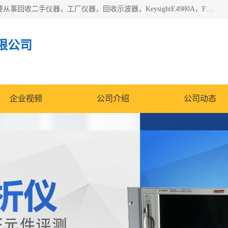
深圳中瑞仪科电子有限公司（zhongr1027.cn.b2b168.com）主要从事回收二手仪器，工厂仪器，回收示波器，KeysightE4980A，FLUKE754，MT8852B，IFR3920，Agilent N4010A，MT8852B等业务，全国统一热线：13570873835。深圳中瑞仪科电子有限公司整批或单出，专业评估高价回收工厂闲置仪器。
限公司
企业视频
公司介绍
公司动态