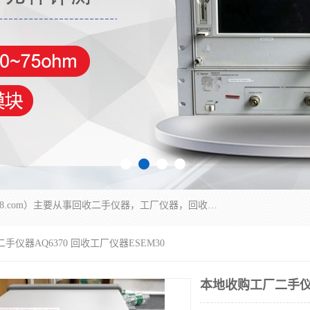
深圳中瑞仪科电子有限公司（zhongr1027.cn.b2b168.com）主要从事回收二手仪器，工厂仪器，回收示波器，KeysightE4980A，FLUKE754，MT8852B，IFR3920，Agilent N4010A，MT8852B等业务，全国统一热线：13570873835。深圳中瑞仪科电子有限公司整批或单出，专业评估高价回收工厂闲置仪器。
手仪器AQ6370 回收工厂仪器ESEM30
本地收购工厂二手仪器