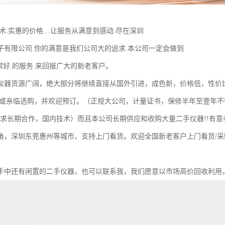
技术.实惠的价格…让服务从满意到感动.尽在深圳
子有限公司.你的满意是我们公司大的追求.本公司一定会做到
非常好.的服务.来回报广大的新老客户。
仪器货源广阔，绝大部分将继续直接从国外引进，成色新，价格低，性价
询或亲临选购，并欢迎预订。（正规大公司，计量证书，保修半年至壹年
求长期合作，国内技术）而且本公司长期供应和收购大量二手仪器!!有意
角，深圳东莞惠州等城市，支持上门看货。欢迎全国新老客户上门看货/
还有闲置的二手仪器，也可以联系我，我们愿意以市场高价回收利用