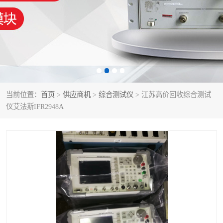
泰克示波器
电池测试仪
数字源表
函数信号发生器
功率计
校准件
校准仪
阻抗分析仪
当前位置：
首页
>
供应商机
>
综合测试仪
> 江苏高价回收综合测试
仪艾法斯IFR2948A
音频分析仪
耦合板