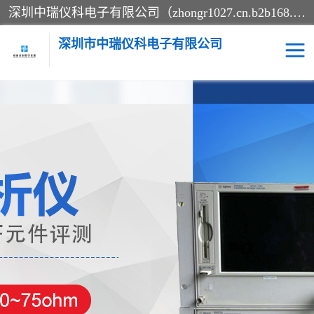
深圳中瑞仪科电子有限公司（zhongr1027.cn.b2b168.com）主要从事回收二手仪器，工厂仪器，回收示波器，KeysightE4980A，FLUKE754，MT8852B，IFR3920，Agilent N4010A，MT8852B等业务，全国统一热线：13570873835。深圳中瑞仪科电子有限公司整批或单出，专业评估高价回收工厂闲置仪器。
深圳市中瑞仪科电子有限公司
示波器
测试仪
其他仪器仪表
信号发生器
电阻-功率计
频谱分析仪
万用表
综合测试仪
蓝牙测试仪
网络分析仪
过程校验仪
电桥测试仪