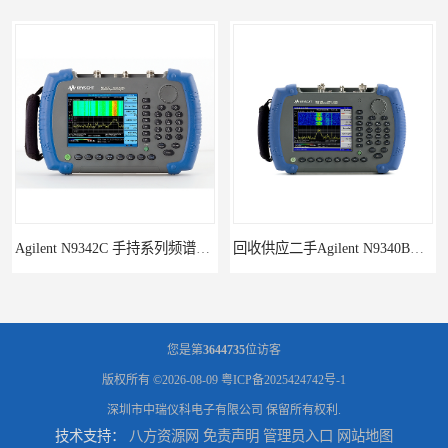
回收供应二手Agilent N9340B手持式系列频谱分析仪
您是第
3644735
位访客
版权所有 ©2026-08-09
粤ICP备2025424742号-1
深圳市中瑞仪科电子有限公司
保留所有权利.
技术支持：
八方资源网
免责声明
管理员入口
网站地图