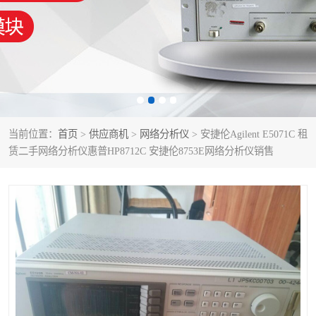
泰克示波器
电池测试仪
数字源表
函数信号发生器
功率计
校准件
校准仪
阻抗分析仪
当前位置：
首页
>
供应商机
>
网络分析仪
> 安捷伦Agilent E5071C 租
赁二手网络分析仪惠普HP8712C 安捷伦8753E网络分析仪销售
音频分析仪
耦合板