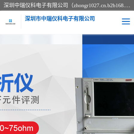
深圳中瑞仪科电子有限公司（zhongr1027.cn.b2b168.com）主要从事回收二手仪器，工厂仪器，回收示波器，KeysightE4980A，FLUKE754，MT8852B，IFR3920，Agilent N4010A，MT8852B等业务，全国统一热线：13570873835。深圳中瑞仪科电子有限公司整批或单出，专业评估高价回收工厂闲置仪器。
深圳市中瑞仪科电子有限公司
示波器
测试仪
其他仪器仪表
信号发生器
电阻-功率计
频谱分析仪
万用表
综合测试仪
蓝牙测试仪
网络分析仪
过程校验仪
电桥测试仪