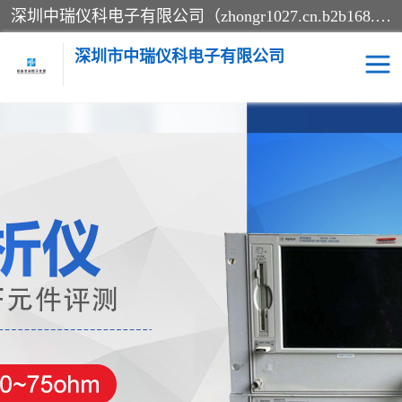
深圳中瑞仪科电子有限公司（zhongr1027.cn.b2b168.com）主要从事回收二手仪器，工厂仪器，回收示波器，KeysightE4980A，FLUKE754，MT8852B，IFR3920，Agilent N4010A，MT8852B等业务，全国统一热线：13570873835。深圳中瑞仪科电子有限公司整批或单出，专业评估高价回收工厂闲置仪器。
深圳市中瑞仪科电子有限公司
示波器
测试仪
其他仪器仪表
信号发生器
电阻-功率计
频谱分析仪
万用表
综合测试仪
蓝牙测试仪
网络分析仪
过程校验仪
电桥测试仪