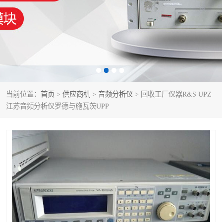
泰克示波器
电池测试仪
数字源表
函数信号发生器
功率计
校准件
校准仪
阻抗分析仪
当前位置：
首页
>
供应商机
>
音频分析仪
> 回收工厂仪器R&S UPZ
江苏音频分析仪罗德与施瓦茨UPP
音频分析仪
耦合板