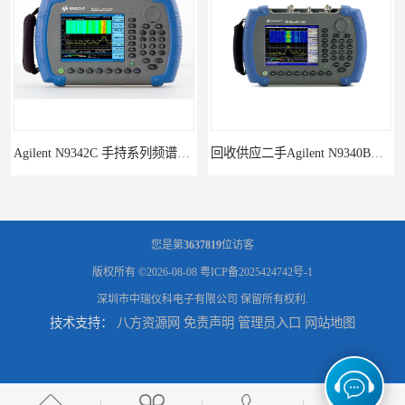
Agilent N9342C 手持系列频谱分析仪
回收供应二手Agilent N9340B手持式系列频谱分析仪
您是第
3637819
位访客
版权所有 ©2026-08-08
粤ICP备2025424742号-1
深圳市中瑞仪科电子有限公司
保留所有权利.
技术支持：
八方资源网
免责声明
管理员入口
网站地图
诚信供应二手Agilent N9030A 系列频谱分析仪
供应二手Agilent N9020A 系列皮肤偏向于