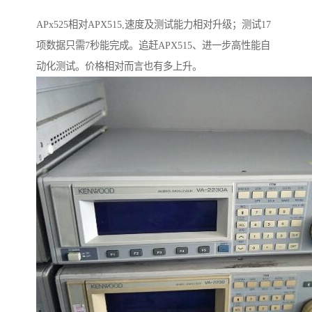
APx525相对APX515,速度及测试能力相对升级；测试17
项数据只需7秒能完成。追赶APX515、进一步高性能自
动化测试。价格相对而言也有多上升。