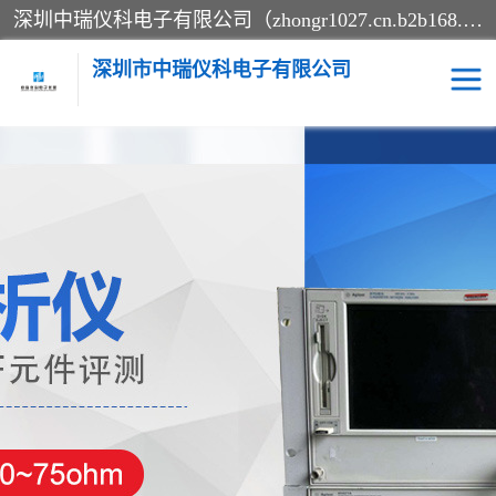
深圳中瑞仪科电子有限公司（zhongr1027.cn.b2b168.com）主要从事回收二手仪器，工厂仪器，回收示波器，KeysightE4980A，FLUKE754，MT8852B，IFR3920，Agilent N4010A，MT8852B等业务，全国统一热线：13570873835。深圳中瑞仪科电子有限公司整批或单出，专业评估高价回收工厂闲置仪器。
深圳市中瑞仪科电子有限公司
示波器
测试仪
其他仪器仪表
信号发生器
电阻-功率计
频谱分析仪
万用表
综合测试仪
蓝牙测试仪
网络分析仪
过程校验仪
电桥测试仪