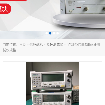
泰克示波器
电池测试仪
数字源表
函数信号发生器
功率计
校准件
校准仪
阻抗分析仪
当前位置：
首页
>
供应商机
>
蓝牙测试仪
> 宝安区MT8852B蓝牙测
试仪规格
音频分析仪
耦合板