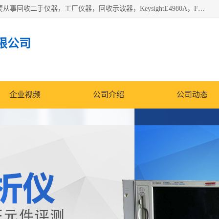
深圳中瑞仪科电子有限公司（zhongr1027.cn.b2b168.com）主要从事回收二手仪器，工厂仪器，回收示波器，KeysightE4980A，FLUKE754，MT8852B，IFR3920，Agilent N4010A，MT8852B等业务，全国统一热线：13570873835。深圳中瑞仪科电子有限公司整批或单出，专业评估高价回收工厂闲置仪器。
限公司
企业视频
公司介绍
公司动态