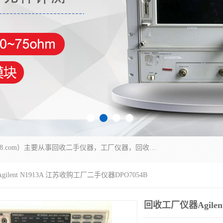
深圳中瑞仪科电子有限公司（zhongr1027.cn.b2b168.com）主要从事回收二手仪器，工厂仪器，回收示波器，KeysightE4980A，FLUKE754，MT8852B，IFR3920，Agilent N4010A，MT8852B等业务，全国统一热线：13570873835。深圳中瑞仪科电子有限公司整批或单出，专业评估高价回收工厂闲置仪器。
ilent N1913A 江苏收购工厂二手仪器DPO7054B
回收工厂仪器Agilen