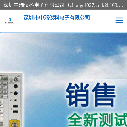
深圳中瑞仪科电子有限公司（zhongr1027.cn.b2b168.com）主要从事回收二手仪器，工厂仪器，回收示波器，KeysightE4980A，FLUKE754，MT8852B，IFR3920，Agilent N4010A，MT8852B等业务，全国统一热线：13570873835。深圳中瑞仪科电子有限公司整批或单出，专业评估高价回收工厂闲置仪器。
深圳市中瑞仪科电子有限公司
示波器
测试仪
其他仪器仪表
信号发生器
电阻-功率计
频谱分析仪
万用表
综合测试仪
蓝牙测试仪
网络分析仪
过程校验仪
电桥测试仪