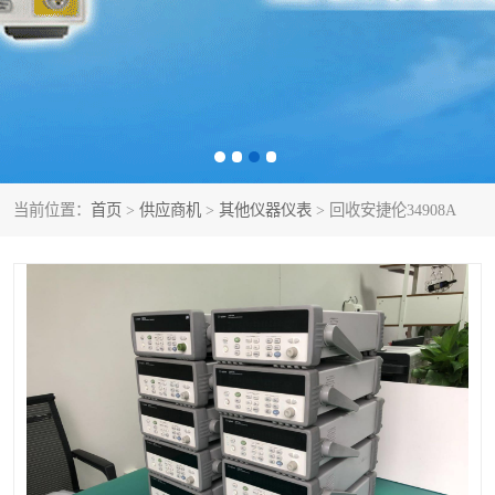
泰克示波器
电池测试仪
数字源表
函数信号发生器
功率计
校准件
校准仪
阻抗分析仪
当前位置：
首页
>
供应商机
>
其他仪器仪表
> 回收安捷伦34908A
音频分析仪
耦合板