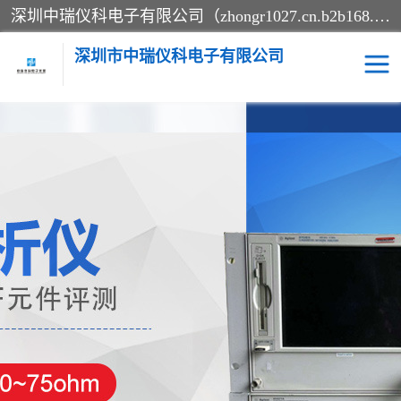
深圳中瑞仪科电子有限公司（zhongr1027.cn.b2b168.com）主要从事回收二手仪器，工厂仪器，回收示波器，KeysightE4980A，FLUKE754，MT8852B，IFR3920，Agilent N4010A，MT8852B等业务，全国统一热线：13570873835。深圳中瑞仪科电子有限公司整批或单出，专业评估高价回收工厂闲置仪器。
深圳市中瑞仪科电子有限公司
示波器
测试仪
其他仪器仪表
信号发生器
电阻-功率计
频谱分析仪
万用表
综合测试仪
蓝牙测试仪
网络分析仪
过程校验仪
电桥测试仪