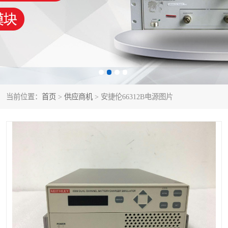
泰克示波器
电池测试仪
数字源表
函数信号发生器
功率计
校准件
校准仪
阻抗分析仪
当前位置：
首页
>
供应商机
> 安捷伦66312B电源图片
音频分析仪
耦合板