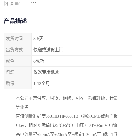
阅 读 量：
111
产品描述
发货时间
3-5天
出货方式
快递或送货上门
成色
8成新
包装
仪器专用纸盒
质保
1-12个月
本公司主营供应，租赁，维修，回收，系统升级，计量
等业务。
直流测量准确度66311B|HP66311B（通过GPIB或前面板
电表，相对实际输出25℃±5℃）电压 0.03%+5mV 电流
高电流量程+20mA至+20mA至+额定1-20mA至-额定1低