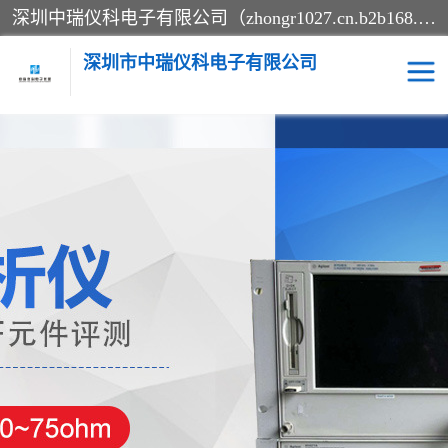
深圳中瑞仪科电子有限公司（zhongr1027.cn.b2b168.com）主要从事回收二手仪器，工厂仪器，回收示波器，KeysightE4980A，FLUKE754，MT8852B，IFR3920，Agilent N4010A，MT8852B等业务，全国统一热线：13570873835。深圳中瑞仪科电子有限公司整批或单出，专业评估高价回收工厂闲置仪器。
深圳市中瑞仪科电子有限公司
示波器
测试仪
其他仪器仪表
信号发生器
电阻-功率计
频谱分析仪
万用表
综合测试仪
蓝牙测试仪
网络分析仪
过程校验仪
电桥测试仪