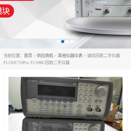
泰克示波器
电池测试仪
数字源表
函数信号发生器
功率计
校准件
校准仪
阻抗分析仪
当前位置：
首页
>
供应商机
>
其他仪器仪表
> 诚信回收二手仪器
FLUKE719Pro TG39BC回收二手仪器
音频分析仪
耦合板