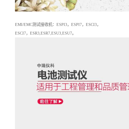
EMI/EMC测试接收机：ESPI3，ESPI7，ESCI3，
ESCI7，ESR3,ESR7,ESU3,ESU7。