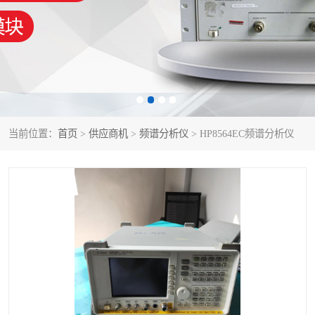
泰克示波器
电池测试仪
数字源表
函数信号发生器
功率计
校准件
校准仪
阻抗分析仪
当前位置：
首页
>
供应商机
>
频谱分析仪
> HP8564EC频谱分析仪
音频分析仪
耦合板