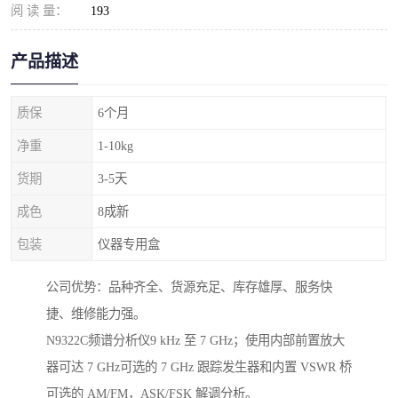
阅 读 量：
193
产品描述
质保
6个月
净重
1-10kg
货期
3-5天
成色
8成新
包装
仪器专用盒
公司优势：品种齐全、货源充足、库存雄厚、服务快
捷、维修能力强。
N9322C频谱分析仪9 kHz 至 7 GHz；使用内部前置放大
器可达 7 GHz可选的 7 GHz 跟踪发生器和内置 VSWR 桥
可选的 AM/FM，ASK/FSK 解调分析。