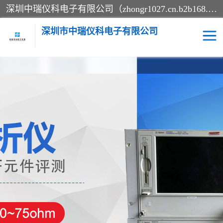
深圳中瑞仪科电子有限公司（zhongr1027.cn.b2b168.com）主要从事回收二手仪器，工厂仪器，回收示波器，KeysightE4980A，FLUKE754，MT8852B，IFR3920，Agilent N4010A，MT8852B等业务，全国统一热线：13570873835。深圳中瑞仪科电子有限公司整批或单出，专业评估高价回收工厂闲置仪器。
深圳市中瑞仪科电子有限公司
示波器
测试仪
其他仪器仪表
信号发生器
电阻-功率计
频谱分析仪
万用表
综合测试仪
蓝牙测试仪
网络分析仪
过程校验仪
电桥测试仪