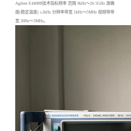
Agilent E4408B技术指标频率 范围 9kHz～26.5GHz 准确
度(稳定温度) ±2kHz 分辨率带宽 1kHz～5MHz 视频带带
宽 30Hz～3MHz。