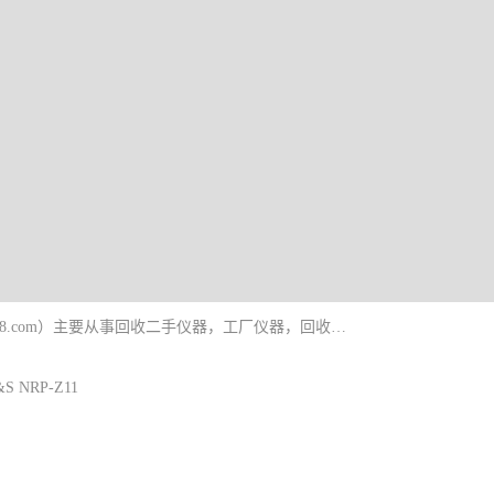
深圳中瑞仪科电子有限公司（zhongr1027.cn.b2b168.com）主要从事回收二手仪器，工厂仪器，回收示波器，KeysightE4980A，FLUKE754，MT8852B，IFR3920，Agilent N4010A，MT8852B等业务，全国统一热线：13570873835。深圳中瑞仪科电子有限公司整批或单出，专业评估高价回收工厂闲置仪器。
 NRP-Z11