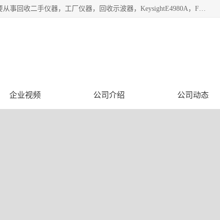
深圳中瑞仪科电子有限公司（zhongr1027.cn.b2b168.com）主要从事回收二手仪器，工厂仪器，回收示波器，KeysightE4980A，FLUKE754，MT8852B，IFR3920，Agilent N4010A，MT8852B等业务，全国统一热线：13570873835。深圳中瑞仪科电子有限公司整批或单出，专业评估高价回收工厂闲置仪器。
企业视频
公司介绍
公司动态