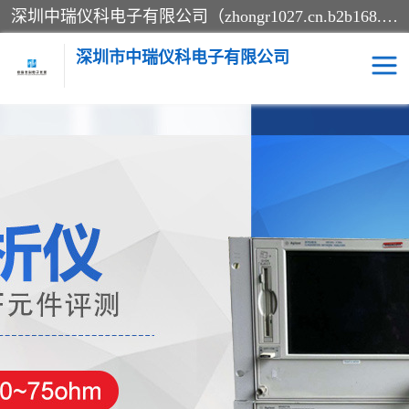
深圳中瑞仪科电子有限公司（zhongr1027.cn.b2b168.com）主要从事回收二手仪器，工厂仪器，回收示波器，KeysightE4980A，FLUKE754，MT8852B，IFR3920，Agilent N4010A，MT8852B等业务，全国统一热线：13570873835。深圳中瑞仪科电子有限公司整批或单出，专业评估高价回收工厂闲置仪器。
深圳市中瑞仪科电子有限公司
示波器
测试仪
其他仪器仪表
信号发生器
电阻-功率计
频谱分析仪
万用表
综合测试仪
蓝牙测试仪
网络分析仪
过程校验仪
电桥测试仪