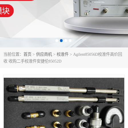
泰克示波器
电池测试仪
数字源表
函数信号发生器
功率计
校准件
校准仪
阻抗分析仪
当前位置：
首页
>
供应商机
>
校准件
> Agilent85056D校准件高价回
收 收购二手校准件安捷伦85052D
音频分析仪
耦合板