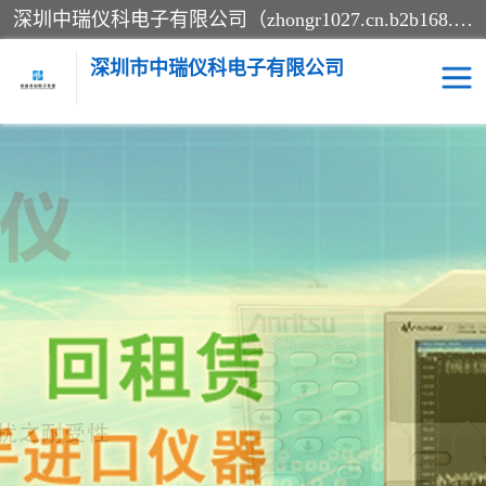
深圳中瑞仪科电子有限公司（zhongr1027.cn.b2b168.com）主要从事回收二手仪器，工厂仪器，回收示波器，KeysightE4980A，FLUKE754，MT8852B，IFR3920，Agilent N4010A，MT8852B等业务，全国统一热线：13570873835。深圳中瑞仪科电子有限公司整批或单出，专业评估高价回收工厂闲置仪器。
深圳市中瑞仪科电子有限公司
示波器
测试仪
其他仪器仪表
信号发生器
电阻-功率计
频谱分析仪
万用表
综合测试仪
蓝牙测试仪
网络分析仪
过程校验仪
电桥测试仪