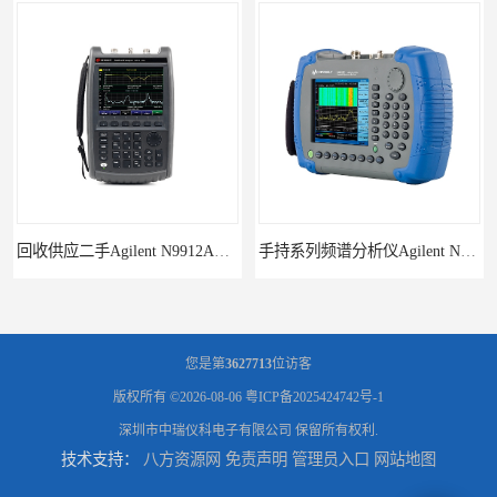
回收供应二手Agilent N9912A系列手持频谱分析仪
手持系列频谱分析仪Agilent N9343C
您是第
3627713
位访客
版权所有 ©2026-08-06
粤ICP备2025424742号-1
深圳市中瑞仪科电子有限公司
保留所有权利.
技术支持：
八方资源网
免责声明
管理员入口
网站地图