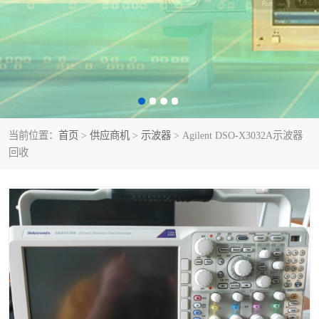
泰克示波器
电池测试仪
数字源表
函数信号发生器
功率计
校准件
校准仪
阻抗分析仪
当前位置：
首页
>
供应商机
>
示波器
> Agilent DSO-X3032A示波器
回收
音频分析仪
耦合板