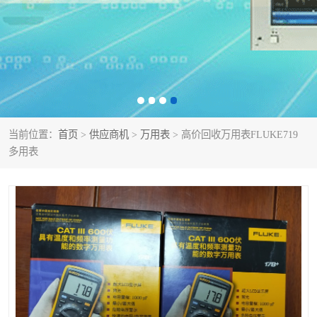
泰克示波器
电池测试仪
数字源表
函数信号发生器
功率计
校准件
校准仪
阻抗分析仪
当前位置：
首页
>
供应商机
>
万用表
> 高价回收万用表FLUKE719
多用表
音频分析仪
耦合板