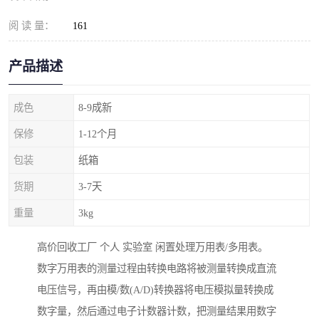
阅 读 量：
161
产品描述
成色
8-9成新
保修
1-12个月
包装
纸箱
货期
3-7天
重量
3kg
高价回收工厂 个人 实验室 闲置处理万用表/多用表。
数字万用表的测量过程由转换电路将被测量转换成直流
电压信号，再由模/数(A/D)转换器将电压模拟量转换成
数字量，然后通过电子计数器计数，把测量结果用数字