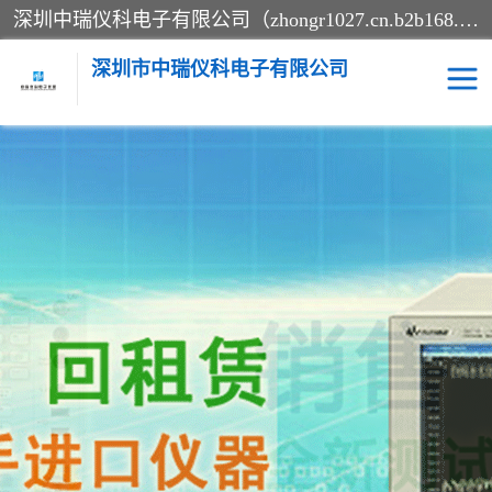
深圳中瑞仪科电子有限公司（zhongr1027.cn.b2b168.com）主要从事回收二手仪器，工厂仪器，回收示波器，KeysightE4980A，FLUKE754，MT8852B，IFR3920，Agilent N4010A，MT8852B等业务，全国统一热线：13570873835。深圳中瑞仪科电子有限公司整批或单出，专业评估高价回收工厂闲置仪器。
深圳市中瑞仪科电子有限公司
示波器
测试仪
其他仪器仪表
信号发生器
电阻-功率计
频谱分析仪
万用表
综合测试仪
蓝牙测试仪
网络分析仪
过程校验仪
电桥测试仪