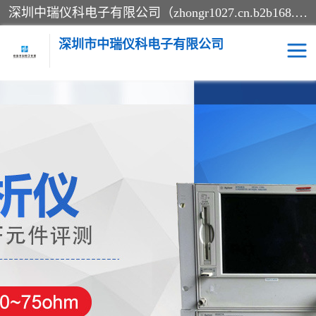
深圳中瑞仪科电子有限公司（zhongr1027.cn.b2b168.com）主要从事回收二手仪器，工厂仪器，回收示波器，KeysightE4980A，FLUKE754，MT8852B，IFR3920，Agilent N4010A，MT8852B等业务，全国统一热线：13570873835。深圳中瑞仪科电子有限公司整批或单出，专业评估高价回收工厂闲置仪器。
深圳市中瑞仪科电子有限公司
示波器
测试仪
其他仪器仪表
信号发生器
电阻-功率计
频谱分析仪
万用表
综合测试仪
蓝牙测试仪
网络分析仪
过程校验仪
电桥测试仪