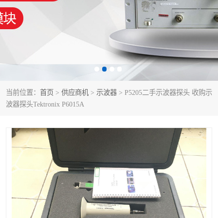
泰克示波器
电池测试仪
数字源表
函数信号发生器
功率计
校准件
校准仪
阻抗分析仪
当前位置：
首页
>
供应商机
>
示波器
> P5205二手示波器探头 收购示
波器探头Tektronix P6015A
音频分析仪
耦合板