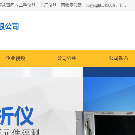
深圳中瑞仪科电子有限公司（zhongr1027.cn.b2b168.com）主要从事回收二手仪器，工厂仪器，回收示波器，KeysightE4980A，FLUKE754，MT8852B，IFR3920，Agilent N4010A，MT8852B等业务，全国统一热线：13570873835。深圳中瑞仪科电子有限公司整批或单出，专业评估高价回收工厂闲置仪器。
限公司
企业视频
公司介绍
公司动态