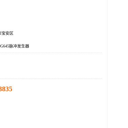
市宝安区
G645脉冲发生器
3835