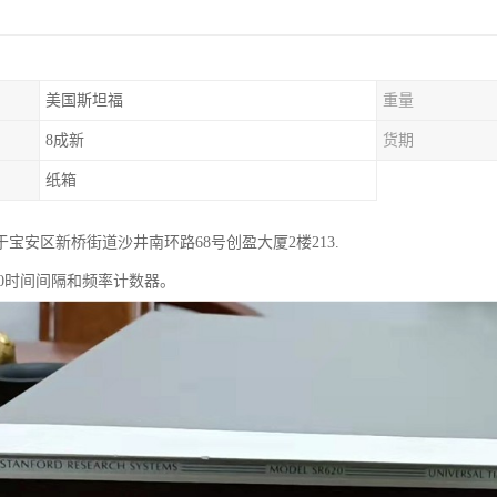
美国斯坦福
重量
8成新
货期
纸箱
宝安区新桥街道沙井南环路68号创盈大厦2楼213.
20时间间隔和频率计数器。