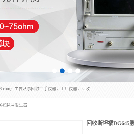
深圳中瑞仪科电子有限公司（zhongr1027.cn.b2b168.com）主要从事回收二手仪器，工厂仪器，回收示波器，KeysightE4980A，FLUKE754，MT8852B，IFR3920，Agilent N4010A，MT8852B等业务，全国统一热线：13570873835。深圳中瑞仪科电子有限公司整批或单出，专业评估高价回收工厂闲置仪器。
645脉冲发生器
回收斯坦福DG645