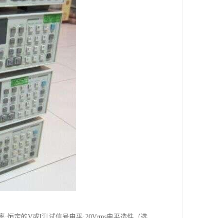
字分辨率·恒定的V或I测试信号电平·20Vrms电平选件（选