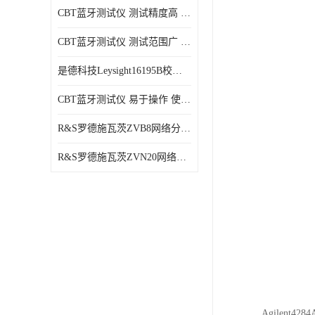
CBT蓝牙测试仪 测试精度高 兼容性强 使用寿命较长
CBT蓝牙测试仪 测试范围广 稳定性好
是德科技Leysight16195B校准件 可靠性高 精度高
CBT蓝牙测试仪 易于操作 使用寿命较长
R&S罗德施瓦茨ZVB8网络分析仪 可视化分析 多功能性
R&S罗德施瓦茨ZVN20网络分析仪 性能稳定 提高网络性能
Agilent