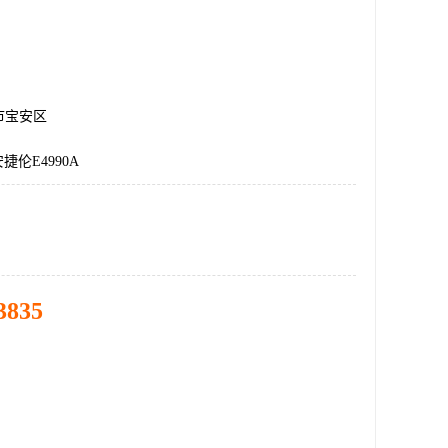
市宝安区
捷伦E4990A
3835