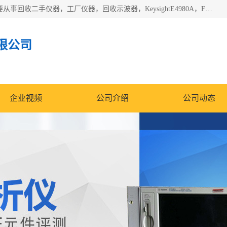
深圳中瑞仪科电子有限公司（zhongr1027.cn.b2b168.com）主要从事回收二手仪器，工厂仪器，回收示波器，KeysightE4980A，FLUKE754，MT8852B，IFR3920，Agilent N4010A，MT8852B等业务，全国统一热线：13570873835。深圳中瑞仪科电子有限公司整批或单出，专业评估高价回收工厂闲置仪器。
限公司
企业视频
公司介绍
公司动态