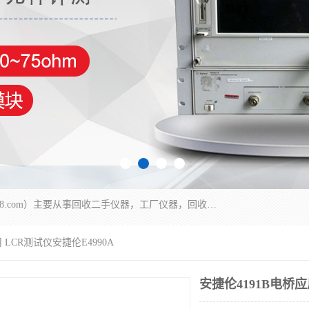
深圳中瑞仪科电子有限公司（zhongr1027.cn.b2b168.com）主要从事回收二手仪器，工厂仪器，回收示波器，KeysightE4980A，FLUKE754，MT8852B，IFR3920，Agilent N4010A，MT8852B等业务，全国统一热线：13570873835。深圳中瑞仪科电子有限公司整批或单出，专业评估高价回收工厂闲置仪器。
 LCR测试仪安捷伦E4990A
安捷伦4191B电桥应