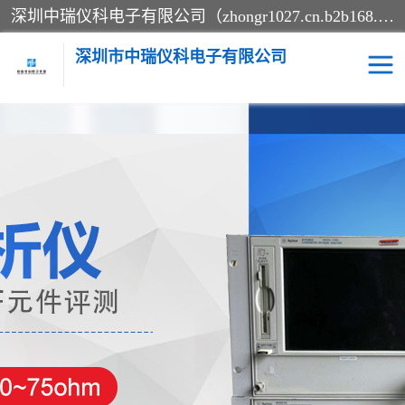
深圳中瑞仪科电子有限公司（zhongr1027.cn.b2b168.com）主要从事回收二手仪器，工厂仪器，回收示波器，KeysightE4980A，FLUKE754，MT8852B，IFR3920，Agilent N4010A，MT8852B等业务，全国统一热线：13570873835。深圳中瑞仪科电子有限公司整批或单出，专业评估高价回收工厂闲置仪器。
深圳市中瑞仪科电子有限公司
示波器
测试仪
其他仪器仪表
信号发生器
电阻-功率计
频谱分析仪
万用表
综合测试仪
蓝牙测试仪
网络分析仪
过程校验仪
电桥测试仪