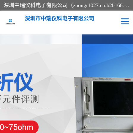
深圳中瑞仪科电子有限公司（zhongr1027.cn.b2b168.com）主要从事回收二手仪器，工厂仪器，回收示波器，KeysightE4980A，FLUKE754，MT8852B，IFR3920，Agilent N4010A，MT8852B等业务，全国统一热线：13570873835。深圳中瑞仪科电子有限公司整批或单出，专业评估高价回收工厂闲置仪器。
深圳市中瑞仪科电子有限公司
示波器
测试仪
其他仪器仪表
信号发生器
电阻-功率计
频谱分析仪
万用表
综合测试仪
蓝牙测试仪
网络分析仪
过程校验仪
电桥测试仪