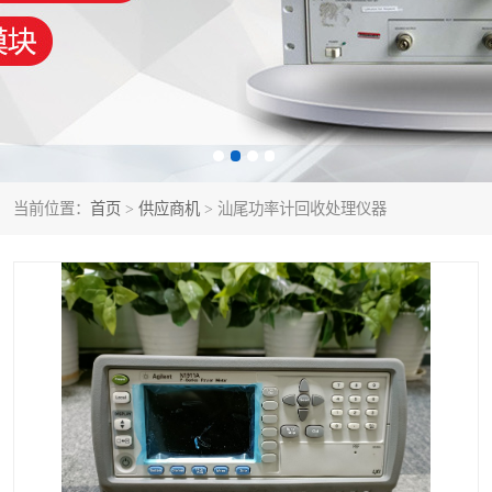
泰克示波器
电池测试仪
数字源表
函数信号发生器
功率计
校准件
校准仪
阻抗分析仪
当前位置：
首页
>
供应商机
> 汕尾功率计回收处理仪器
音频分析仪
耦合板