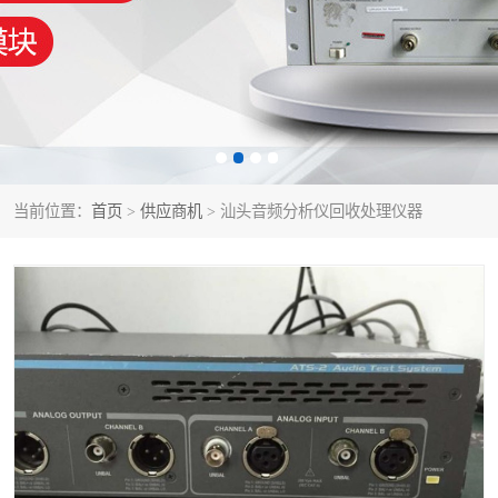
泰克示波器
电池测试仪
数字源表
函数信号发生器
功率计
校准件
校准仪
阻抗分析仪
当前位置：
首页
>
供应商机
> 汕头音频分析仪回收处理仪器
音频分析仪
耦合板