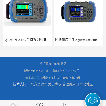
Agilent N9342C 手持系列频谱分析仪
回收供应二手Agilent N9340B手持式系列频谱分析仪
您是第
3631567
位访客
版权所有 ©2026-08-07
粤ICP备2025424742号-1
深圳市中瑞仪科电子有限公司
保留所有权利.
技术支持：
八方资源网
免责声明
管理员入口
网站地图
诚信供应二手Agilent N9030A 系列频谱分析仪
供应二手Agilent N9020A 系列皮肤偏向于