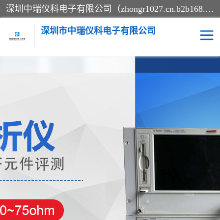
深圳中瑞仪科电子有限公司（zhongr1027.cn.b2b168.com）主要从事回收二手仪器，工厂仪器，回收示波器，KeysightE4980A，FLUKE754，MT8852B，IFR3920，Agilent N4010A，MT8852B等业务，全国统一热线：13570873835。深圳中瑞仪科电子有限公司整批或单出，专业评估高价回收工厂闲置仪器。
深圳市中瑞仪科电子有限公司
示波器
测试仪
其他仪器仪表
信号发生器
电阻-功率计
频谱分析仪
万用表
综合测试仪
蓝牙测试仪
网络分析仪
过程校验仪
电桥测试仪