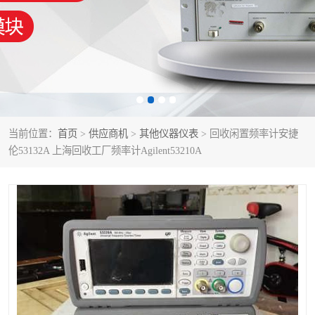
泰克示波器
电池测试仪
数字源表
函数信号发生器
功率计
校准件
校准仪
阻抗分析仪
当前位置：
首页
>
供应商机
>
其他仪器仪表
> 回收闲置频率计安捷
伦53132A 上海回收工厂频率计Agilent53210A
音频分析仪
耦合板