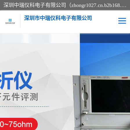
深圳中瑞仪科电子有限公司（zhongr1027.cn.b2b168.com）主要从事回收二手仪器，工厂仪器，回收示波器，KeysightE4980A，FLUKE754，MT8852B，IFR3920，Agilent N4010A，MT8852B等业务，全国统一热线：13570873835。深圳中瑞仪科电子有限公司整批或单出，专业评估高价回收工厂闲置仪器。
深圳市中瑞仪科电子有限公司
示波器
测试仪
其他仪器仪表
信号发生器
电阻-功率计
频谱分析仪
万用表
综合测试仪
蓝牙测试仪
网络分析仪
过程校验仪
电桥测试仪